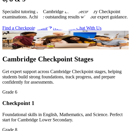
Specialist tutoring for Cambridge Lower Secondary Checkpoint
examinations. Achieve outstanding results with our expert guidance.
Find a Checkpoint Tutor
Need Help? Chat With Us
Over 98%
Results Improved
Cambridge Checkpoint Stages
Get expert support across Cambridge Checkpoint stages, helping
students build strong foundations, track progress, and prepare
confidently for assessments.
Grade 6
Checkpoint 1
Foundational skills in English, Mathematics, and Science. Perfect
start for Cambridge Lower Secondary.
Grade 8