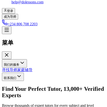
help@dolessons.com
登录
成为导师
+234 806 708 2203
菜单
我们的服务
寻找导师
家庭辅导
联系我们
Find Your Perfect Tutor, 13,000+ Verified
Experts
Browse thousands of expert tutors for every subject and level