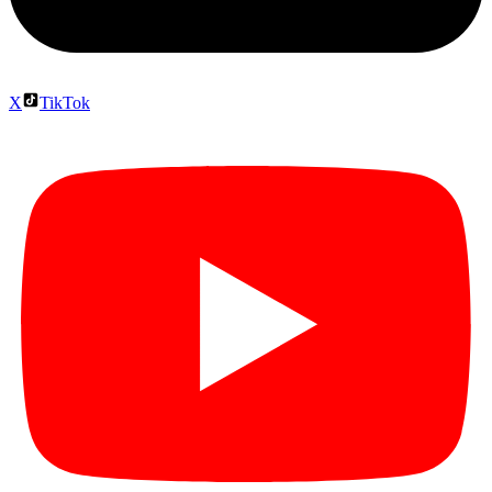
X
TikTok