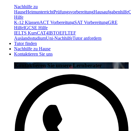
Nachhilfe zu
Hause
Heimunterricht
Prüfungsvorbereitung
Hausaufgabenhilfe
C
Hilfe
K-12 Klassen
ACT Vorbereitung
SAT Vorbereitung
GRE
Hilfe
IGCSE Hilfe
IELTS Kurs
CAT4
IB
TOEFL
TEF
Auslandsstudium
Uni-Nachhilfe
Tutor anfordern
Tutor finden
Nachhilfe zu Hause
Kontaktieren Sie uns
Kontaktieren Sie unsere Lernberater