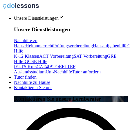
Unsere Dienstleistungen
Unsere Dienstleistungen
Nachhilfe zu
Hause
Heimunterricht
Prüfungsvorbereitung
Hausaufgabenhilfe
C
Hilfe
K-12 Klassen
ACT Vorbereitung
SAT Vorbereitung
GRE
Hilfe
IGCSE Hilfe
IELTS Kurs
CAT4
IB
TOEFL
TEF
Auslandsstudium
Uni-Nachhilfe
Tutor anfordern
Tutor finden
Nachhilfe zu Hause
Kontaktieren Sie uns
Kontaktieren Sie unsere Lernberater