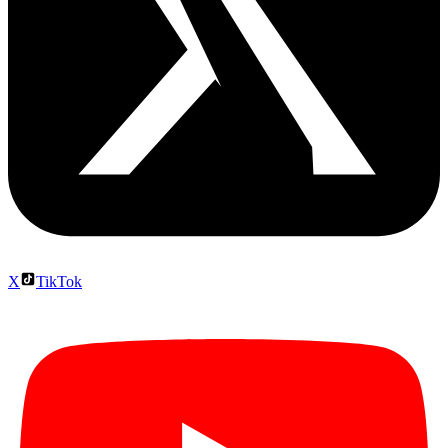
X
TikTok