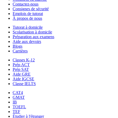
Contactez-nous
Consignes de sécurité
Emplois de tutorat
À propos de nous
Tutorat à domicile
Scolarisation à domicile
Préparation aux examens
Aide aux devoirs
Blogs
Carrières
Classes K-12
Prép ACT
Prép SAT
Aide GRE
Aide IGCSE
Classe IELTS
CAT4
GMAT
IB
TOEFL
TEF
Étudier à l'étranger