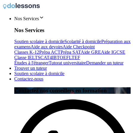
Nos Services
Nos Services
Soutien scolaire à domicile
Scolarité à domicile
Préparation aux
examens
Aide aux devoirs
Aide Checkpoint
Classes K-12
Prépa ACT
Prépa SAT
Aide GRE
Aide IGCSE
Classe IELTS
CAT4
IB
TOEFL
TEF
Études à l'étranger
Tutorat universitaire
Demander un tuteur
Trouver un tuteur
Soutien scolaire à domicile
Contactez-nous
Contactez nos conseillers en formation